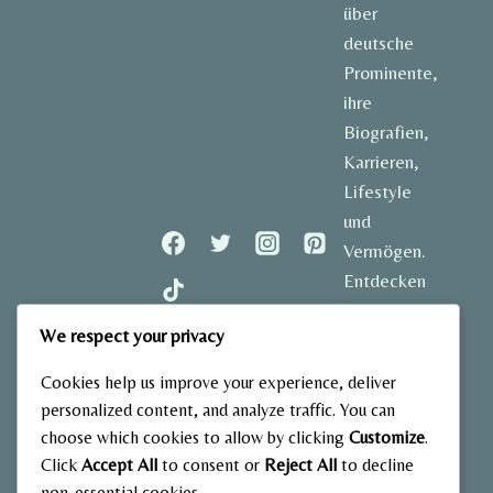
über
deutsche
Prominente,
ihre
Biografien,
Karrieren,
Lifestyle
und
Vermögen.
Entdecken
Sie
We respect your privacy
spannende
Geschichten
Cookies help us improve your experience, deliver
und aktuelle
personalized content, and analyze traffic. You can
Einblicke in
choose which cookies to allow by clicking
Customize
.
das Leben
Click
Accept All
to consent or
Reject All
to decline
der
non-essential cookies.