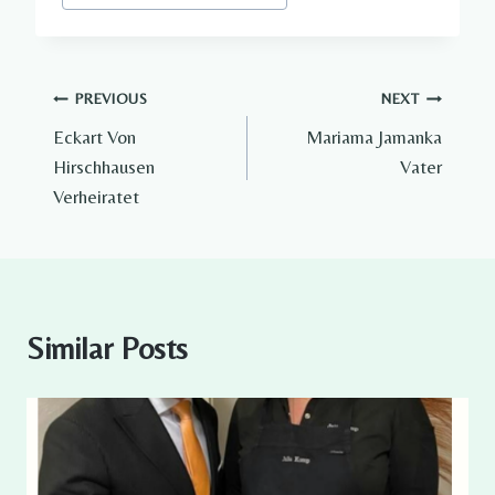
Tags:
Post
PREVIOUS
NEXT
Eckart Von
Mariama Jamanka
navigation
Hirschhausen
Vater
Verheiratet
Similar Posts