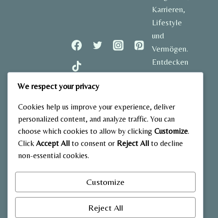
Karrieren,
Lifestyle
und
Vermögen.
Entdecken
Sie
We respect your privacy
spannende
Geschichten
Cookies help us improve your experience, deliver
und aktuelle
personalized content, and analyze traffic. You can
Einblicke in
choose which cookies to allow by clicking
Customize
.
das Leben
Click
Accept All
to consent or
Reject All
to decline
der
non-essential cookies.
bekanntesten
Stars
Customize
Deutschlands.
Reject All