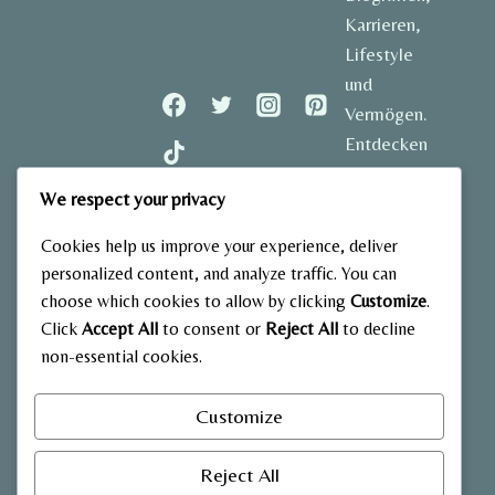
Karrieren,
Lifestyle
und
Vermögen.
Entdecken
Sie
We respect your privacy
spannende
Geschichten
Cookies help us improve your experience, deliver
und aktuelle
personalized content, and analyze traffic. You can
Einblicke in
choose which cookies to allow by clicking
Customize
.
das Leben
Click
Accept All
to consent or
Reject All
to decline
der
non-essential cookies.
bekanntesten
Stars
Customize
Deutschlands.
Reject All