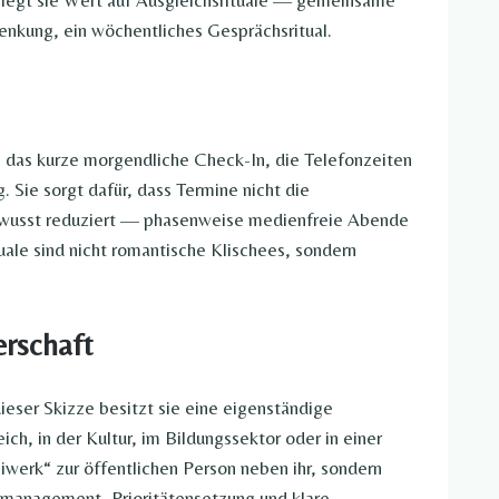
t legt sie Wert auf Ausgleichsrituale — gemeinsame
nkung, ein wöchentliches Gesprächsritual.
, das kurze morgendliche Check-In, die Telefonzeiten
. Sie sorgt dafür, dass Termine nicht die
ewusst reduziert — phasenweise medienfreie Abende
tuale sind nicht romantische Klischees, sondern
erschaft
dieser Skizze besitzt sie eine eigenständige
eich, in der Kultur, im Bildungssektor oder in einer
Beiwerk“ zur öffentlichen Person neben ihr, sondern
itmanagement, Prioritätensetzung und klare