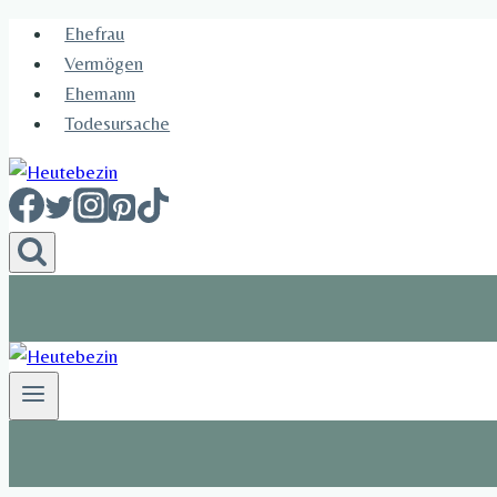
Skip
Ehefrau​
to
Vermögen
content
Ehemann
Todesursache