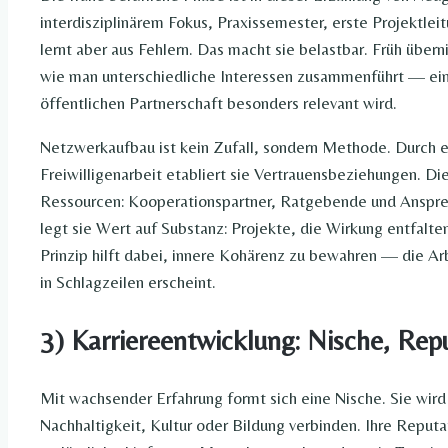
interdisziplinärem Fokus, Praxissemester, erste Projektleit
lernt aber aus Fehlern. Das macht sie belastbar. Früh über
wie man unterschiedliche Interessen zusammenführt — ein
öffentlichen Partnerschaft besonders relevant wird.
Netzwerkaufbau ist kein Zufall, sondern Methode. Durch 
Freiwilligenarbeit etabliert sie Vertrauensbeziehungen. Di
Ressourcen: Kooperationspartner, Ratgebende und Anspre
legt sie Wert auf Substanz: Projekte, die Wirkung entfalte
Prinzip hilft dabei, innere Kohärenz zu bewahren — die Ar
in Schlagzeilen erscheint.
3) Karriereentwicklung: Nische, Re
Mit wachsender Erfahrung formt sich eine Nische. Sie wird
Nachhaltigkeit, Kultur oder Bildung verbinden. Ihre Reputa