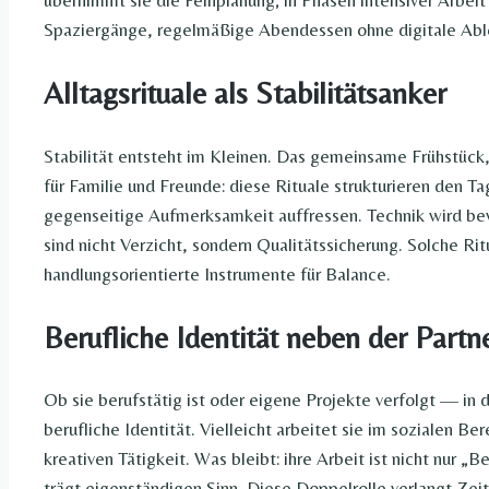
übernimmt sie die Feinplanung; in Phasen intensiver Arbei
Spaziergänge, regelmäßige Abendessen ohne digitale Able
Alltagsrituale als Stabilitätsanker
Stabilität entsteht im Kleinen. Das gemeinsame Frühstück
für Familie und Freunde: diese Rituale strukturieren den Tag
gegenseitige Aufmerksamkeit auffressen. Technik wird b
sind nicht Verzicht, sondern Qualitätssicherung. Solche Ri
handlungsorientierte Instrumente für Balance.
Berufliche Identität neben der Partn
Ob sie berufstätig ist oder eigene Projekte verfolgt — in 
berufliche Identität. Vielleicht arbeitet sie im sozialen Ber
kreativen Tätigkeit. Was bleibt: ihre Arbeit ist nicht nur „
trägt eigenständigen Sinn. Diese Doppelrolle verlangt Ze