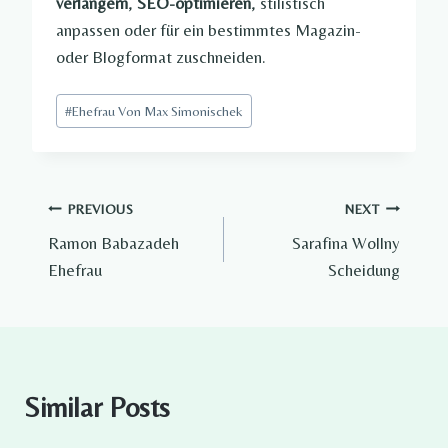
verlängern
,
SEO-optimieren
, stilistisch
anpassen oder für ein bestimmtes Magazin-
oder Blogformat zuschneiden.
Post
#
Ehefrau Von Max Simonischek​
Tags:
Post
PREVIOUS
NEXT
Ramon Babazadeh
Sarafina Wollny
navigation
Ehefrau​
Scheidung
Similar Posts