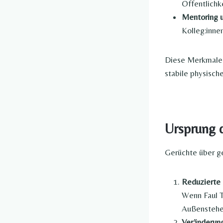
Öffentlichk
Mentoring 
Kolleg:inne
Diese Merkmale f
stabile physische
Ursprung 
Gerüchte über g
Reduzierte 
Wenn Faul T
Außenstehen
Veränderung