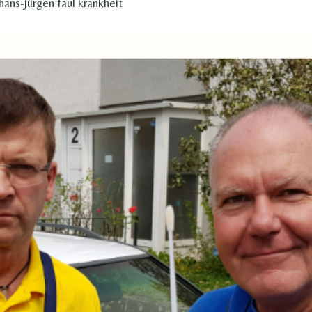
ans-jürgen faul krankheit​