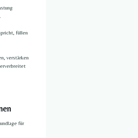
astung
.
pricht, füllen
n, verstärken
rverbreitet
onen
undlage für