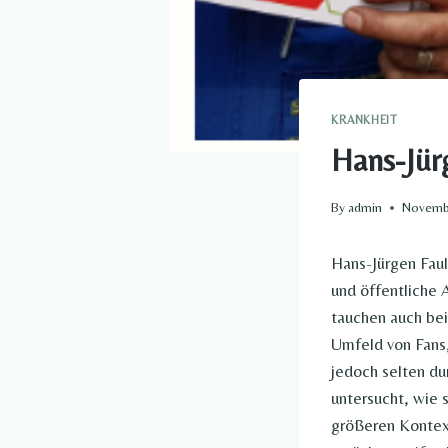
KRANKHEIT​
Hans-Jürg
By
admin
Novembe
Hans-Jürgen Faul
und öffentliche 
tauchen auch be
Umfeld von Fans
jedoch selten dur
untersucht, wie 
größeren Kontex