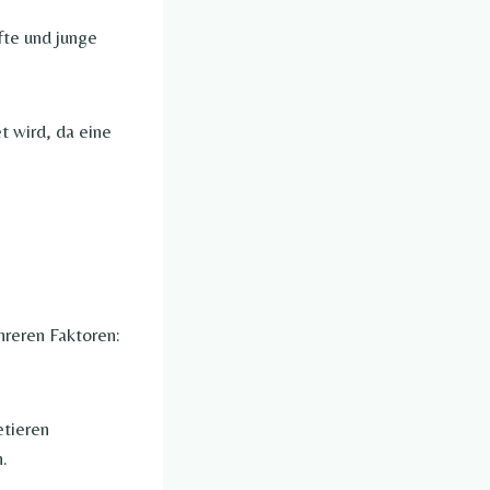
äfte und junge
t wird, da eine
reren Faktoren:
etieren
.