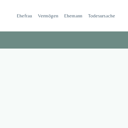
Skip
to
Ehefrau​
Vermögen
Ehemann
Todesursache
content