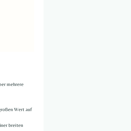
über mehrere
t großen Wert auf
iner breiten