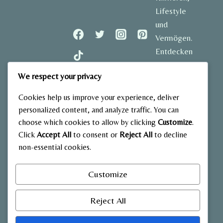
Lifestyle
und
Vermögen.
Entdecken
Sie
We respect your privacy
spannende
Geschichten
Cookies help us improve your experience, deliver
und aktuelle
personalized content, and analyze traffic. You can
Einblicke in
choose which cookies to allow by clicking
Customize
.
das Leben
Click
Accept All
to consent or
Reject All
to decline
der
non-essential cookies.
bekanntesten
Stars
Customize
Deutschlands.
Reject All