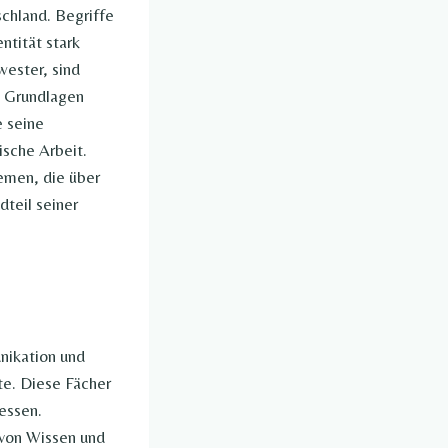
chland. Begriffe
ntität stark
wester, sind
n Grundlagen
e seine
ische Arbeit.
hemen, die über
dteil seiner
nikation und
te. Diese Fächer
essen.
von Wissen und