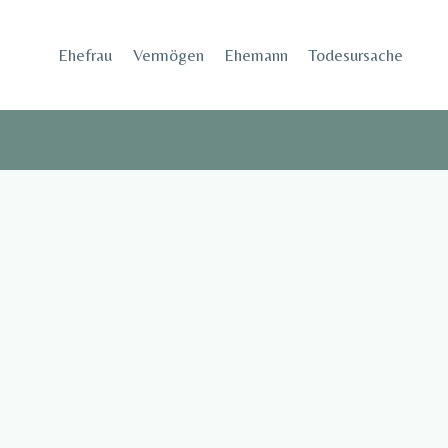
Skip
to
Ehefrau​
Vermögen
Ehemann
Todesursache
content