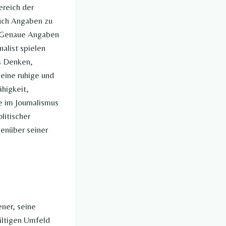
ereich der
auch Angaben zu
. Genaue Angaben
nalist spielen
es Denken,
seine ruhige und
ähigkeit,
e im Journalismus
litischer
genüber seiner
ener, seine
fältigen Umfeld