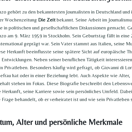
nzo gehört zu den bekanntesten Journalisten in Deutschland und is
der Wochenzeitung
Die Zeit
bekannt. Seine Arbeit im Journalismus
 in politischen und gesellschaftlichen Diskussionen gemacht. 
nzo am 9. März 1959 in Stockholm. Sein Geburtstag fällt in eine Z
international geprägt war. Sein Vater stammt aus Italien, seine Mu
se Herkunft beeinflusste seine spätere Sicht auf europäische 
e Entwicklungen. Neben seiner beruflichen Tätigkeit interessieren
n Privatleben. Besonders häufig wird gefragt, ob Giovanni di Lor
hefrau hat oder in einer Beziehung lebt. Auch Aspekte wie Alter, 
halt stehen im Fokus. Diese Biografie beschreibt den Lebensw
e Herkunft, seine Karriere sowie sein persönliches Umfeld. Dabei
Frage behandelt, ob er verheiratet ist und wie sein Privatleben st
tum, Alter und persönliche Merkmale