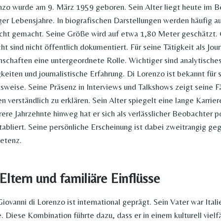
nzo wurde am 9. März 1959 geboren. Sein Alter liegt heute im B
ger Lebensjahre. In biografischen Darstellungen werden häufig 
ht gemacht. Seine Größe wird auf etwa 1,80 Meter geschätzt
 sind nicht öffentlich dokumentiert. Für seine Tätigkeit als Jour
nschaften eine untergeordnete Rolle. Wichtiger sind analytisch
keiten und journalistische Erfahrung. Di Lorenzo ist bekannt für 
sweise. Seine Präsenz in Interviews und Talkshows zeigt seine F
verständlich zu erklären. Sein Alter spiegelt eine lange Karrier
ere Jahrzehnte hinweg hat er sich als verlässlicher Beobachter po
abliert. Seine persönliche Erscheinung ist dabei zweitrangig ge
etenz.
Eltern und familiäre Einflüsse
iovanni di Lorenzo ist international geprägt. Sein Vater war Itali
 Diese Kombination führte dazu, dass er in einem kulturell viel