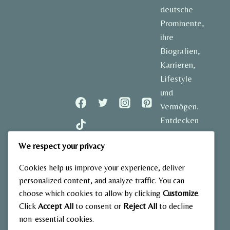
deutsche
Prominente,
ihre
Biografien,
Karrieren,
Lifestyle
und
Vermögen.
Entdecken
Sie
We respect your privacy
spannende
Geschichten
Cookies help us improve your experience, deliver
und aktuelle
personalized content, and analyze traffic. You can
Einblicke in
choose which cookies to allow by clicking
Customize
.
das Leben
Click
Accept All
to consent or
Reject All
to decline
der
non-essential cookies.