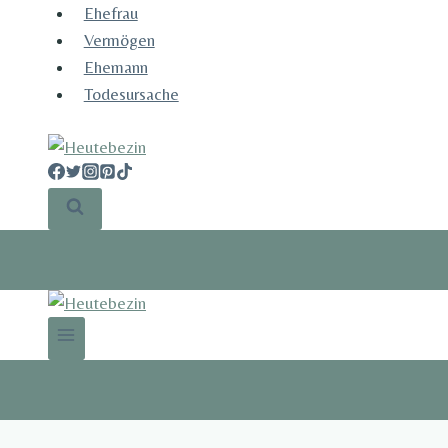
Skip
Ehefrau​
to
Vermögen
content
Ehemann
Todesursache