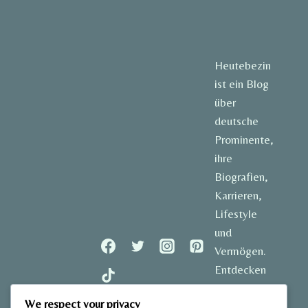
Heutebezin
ist ein Blog
über
deutsche
Prominente,
ihre
Biografien,
Karrieren,
Lifestyle
und
Vermögen.
Entdecken
Sie
We respect your privacy
spannende