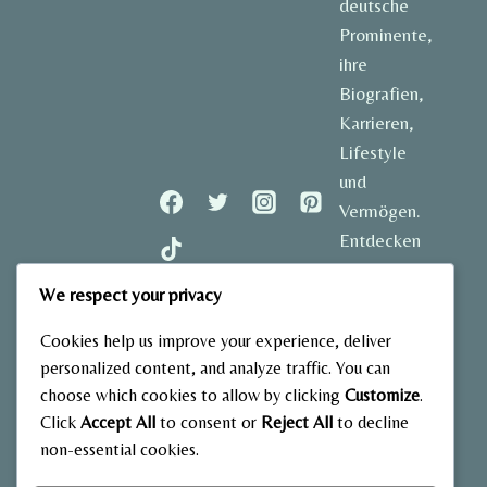
deutsche
Prominente,
ihre
Biografien,
Karrieren,
Lifestyle
und
Vermögen.
Entdecken
Sie
We respect your privacy
spannende
Geschichten
Cookies help us improve your experience, deliver
und aktuelle
personalized content, and analyze traffic. You can
Einblicke in
choose which cookies to allow by clicking
Customize
.
das Leben
Click
Accept All
to consent or
Reject All
to decline
der
non-essential cookies.
bekanntesten