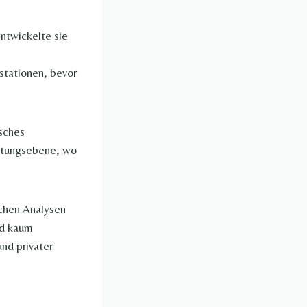
ntwickelte sie
stationen, bevor
isches
attungsebene, wo
schen Analysen
nd kaum
nd privater