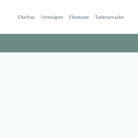
Skip
to
Ehefrau​
Vermögen
Ehemann
Todesursache
content