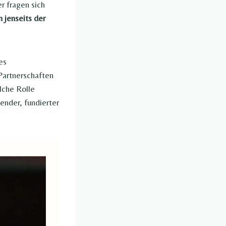
r fragen sich
 jenseits der
es
Partnerschaften
lche Rolle
sender, fundierter