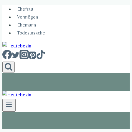
Skip
Ehefrau​
to
Vermögen
content
Ehemann
Todesursache