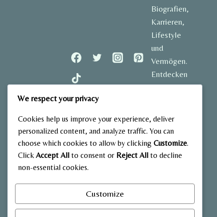
Biografien,
Karrieren,
Lifestyle
und
Vermögen.
Entdecken
Sie
We respect your privacy
spannende
Geschichten
Cookies help us improve your experience, deliver
und aktuelle
personalized content, and analyze traffic. You can
Einblicke in
choose which cookies to allow by clicking
Customize
.
das Leben
Click
Accept All
to consent or
Reject All
to decline
der
non-essential cookies.
bekanntesten
Stars
Customize
Deutschlands.