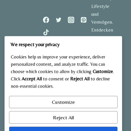
Lifestyle
und
Vermögen.
Entdecken
Sie
We respect your privacy
spannende
Geschichten
Cookies help us improve your experience, deliver
und aktuelle
personalized content, and analyze traffic. You can
Einblicke in
choose which cookies to allow by clicking
Customize
.
das Leben
Click
Accept All
to consent or
Reject All
to decline
der
non-essential cookies.
bekanntesten
Stars
Customize
Deutschlands.
Reject All