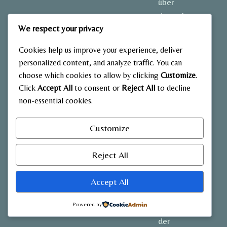
über
deutsche
We respect your privacy
Prominente,
ihre
Cookies help us improve your experience, deliver
Biografien,
personalized content, and analyze traffic. You can
Karrieren,
choose which cookies to allow by clicking
Customize
.
Lifestyle
Click
Accept All
to consent or
Reject All
to decline
und
non-essential cookies.
Vermögen.
Entdecken
Customize
Sie
spannende
Reject All
Geschichten
und aktuelle
Accept All
Einblicke in
Powered by
das Leben
der