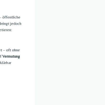
– öffentliche
 bringt jedoch
tieren:
t – oft ohne
uf
Vermutung
rklärbar