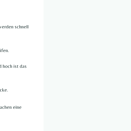
werden schnell
üfen.
 hoch ist das
ücke.
achen eine