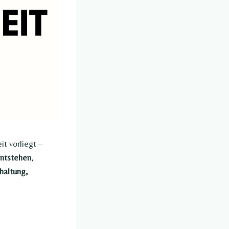
t vorliegt –
entstehen
,
haltung,