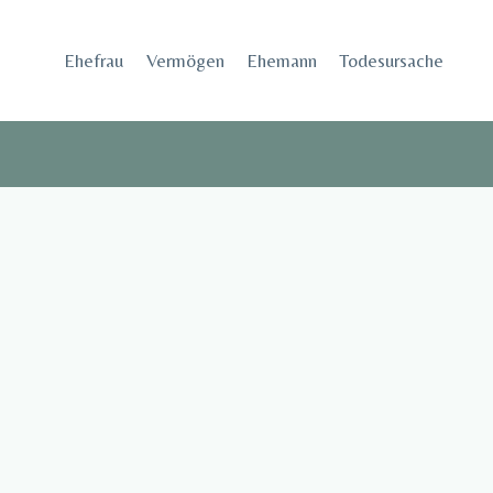
Skip
to
Ehefrau​
Vermögen
Ehemann
Todesursache
content