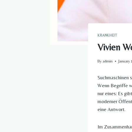
KRANKHEIT​
Vivien Wo
By
admin
January 
Suchmaschinen si
Wenn Begriffe w
nur eines: Es gi
moderner Öffentl
eine Antwort.
Im Zusammenha