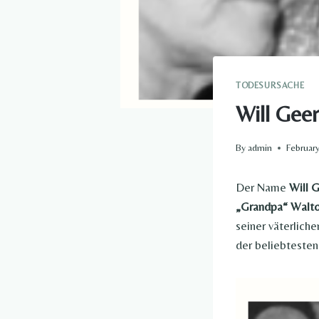
TODESURSACHE
Will Geer
By
admin
February
Der Name
Will 
„Grandpa“ Walt
seiner väterlich
der beliebtesten