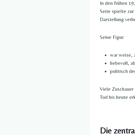
In den frühen 19
Serie spielte zu
Darstellung verl
Seine Figur:
war weise, 
liebevoll, a
politisch d
Viele Zuschauer 
Tod bis heute erk
Die zentra