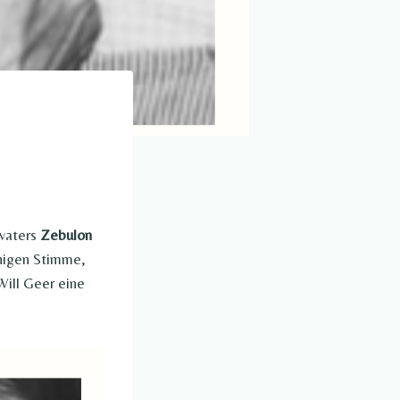
ßvaters
Zebulon
uhigen Stimme,
Will Geer eine