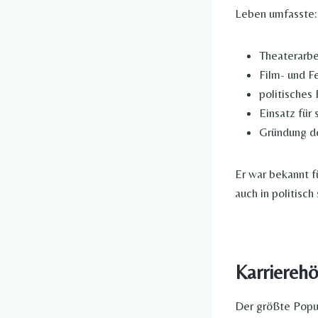
Leben umfasste:
Theaterarb
Film- und F
politische
Einsatz für 
Gründung 
Er war bekannt f
auch in politisc
Karriereh
Der größte Popul