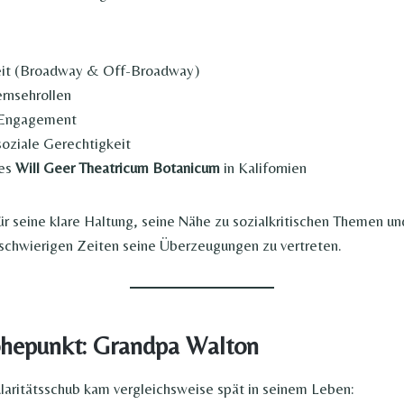
eit (Broadway & Off-Broadway)
ernsehrollen
s Engagement
soziale Gerechtigkeit
des
Will Geer Theatricum Botanicum
in Kalifornien
ür seine klare Haltung, seine Nähe zu sozialkritischen Themen u
h schwierigen Zeiten seine Überzeugungen zu vertreten.
öhepunkt: Grandpa Walton
aritätsschub kam vergleichsweise spät in seinem Leben: