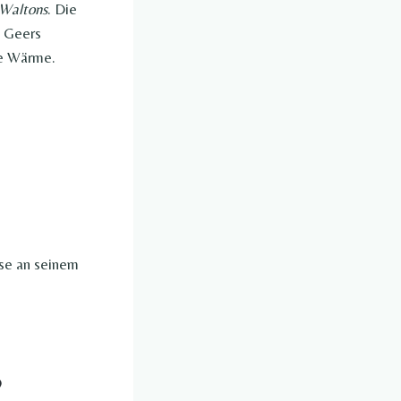
Waltons
. Die
d Geers
he Wärme.
sse an seinem
?