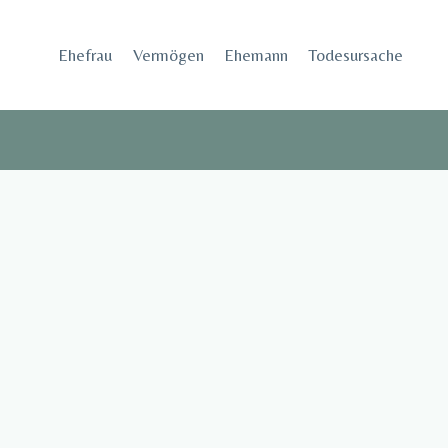
Skip
to
Ehefrau​
Vermögen
Ehemann
Todesursache
content