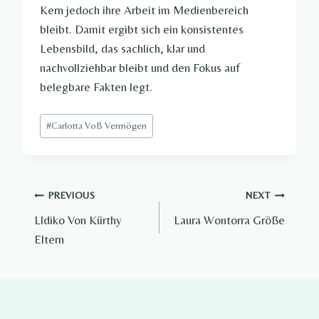
Kern jedoch ihre Arbeit im Medienbereich
bleibt. Damit ergibt sich ein konsistentes
Lebensbild, das sachlich, klar und
nachvollziehbar bleibt und den Fokus auf
belegbare Fakten legt.
Post
#
Carlotta Voß Vermögen
Tags:
Post
PREVIOUS
NEXT
Lldiko Von Kürthy
Laura Wontorra Größe
navigation
Eltern