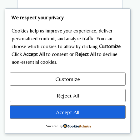
We respect your privacy
Cookies help us improve your experience, deliver
personalized content, and analyze traffic. You can
Name
*
choose which cookies to allow by clicking
Customize
.
Click
Accept All
to consent or
Reject All
to decline
non-essential cookies.
Email
*
Customize
Reject All
Website
Accept All
Save my name, email, and website in this browser
Powered by
for the next time I comment.