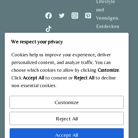
Lifestyle
und
Vermögen.
Entdecken
Sie
We respect your privacy
spannende
Geschichten
Cookies help us improve your experience, deliver
und aktuelle
personalized content, and analyze traffic. You can
Einblicke in
choose which cookies to allow by clicking
Customize
.
das Leben
Click
Accept All
to consent or
Reject All
to decline
der
non-essential cookies.
bekanntesten
Stars
Customize
Deutschlands.
Reject All
Accept All