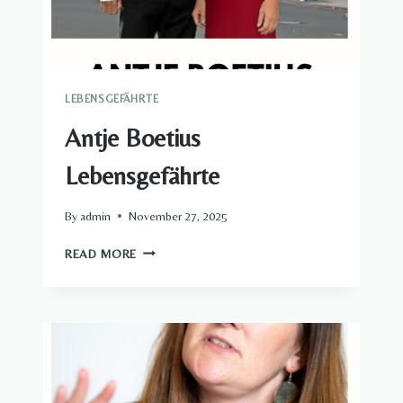
LEBENSGEFÄHRTE
Antje Boetius
Lebensgefährte​
By
admin
November 27, 2025
ANTJE
READ MORE
BOETIUS
LEBENSGEFÄHRTE​