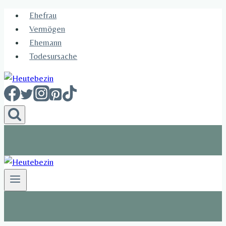
Skip
Ehefrau​
to
Vermögen
content
Ehemann
Todesursache